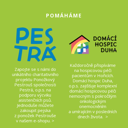
POMÁHÁME
Každoročně přispíváme
Zapojte se s námi do
na hospicovou péči
unikátního charitativního
pacientům v Hořicích.
projektu Ponožkový
Domácí hospic Duha,
Pestrouš společnosti
o.p.s. zajišťuje komplexní
Pestrá, o.p.s. na
domácí hospicovou péči
podporu výcviku
nemocným s pokročilým
asistenčních psů.
onkologickým
Jednoduše můžete
onemocněním
zakoupit pejska
a umírajícím v posledních
z ponožek Pestrouše
dnech života. >
v našem e-shopu. >