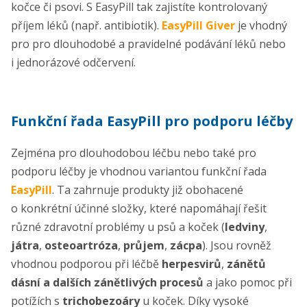
kočce či psovi. S EasyPill tak zajistíte kontrolovaný
příjem léků (např. antibiotik).
EasyPill Giver
je vhodný
pro pro dlouhodobé a pravidelné podávání léků nebo
i jednorázové odčervení.
Funkční řada EasyPill pro podporu léčby
Zejména pro dlouhodobou léčbu nebo také pro
podporu léčby je vhodnou variantou funkční řada
EasyPill
. Ta zahrnuje produkty již obohacené
o konkrétní účinné složky, které napomáhají řešit
různé zdravotní problémy u psů a koček (
ledviny
,
játra
,
osteoartróza
,
průjem
,
zácpa
). Jsou rovněž
vhodnou podporou při léčbě
herpesvirů
,
zánětů
dásní a dalších zánětlivých procesů
a jako pomoc při
potížích s
trichobezoáry
u koček. Díky vysoké