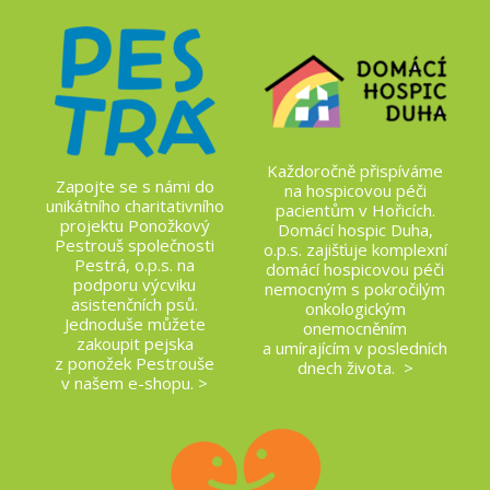
Každoročně přispíváme
Zapojte se s námi do
na hospicovou péči
unikátního charitativního
pacientům v Hořicích.
projektu Ponožkový
Domácí hospic Duha,
Pestrouš společnosti
o.p.s. zajišťuje komplexní
Pestrá, o.p.s. na
domácí hospicovou péči
podporu výcviku
nemocným s pokročilým
asistenčních psů.
onkologickým
Jednoduše můžete
onemocněním
zakoupit pejska
a umírajícím v posledních
z ponožek Pestrouše
dnech života. >
v našem e-shopu. >