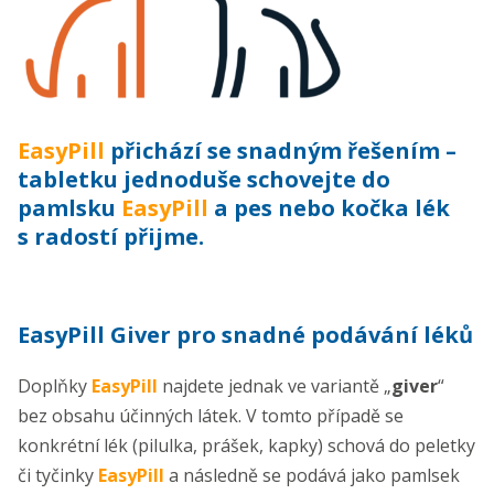
EasyPill
přichází se snadným řešením –
tabletku jednoduše schovejte do
pamlsku
EasyPill
a pes nebo kočka lék
s radostí přijme.
EasyPill Giver pro snadné podávání léků
Doplňky
EasyPill
najdete jednak ve variantě „
giver
“
bez obsahu účinných látek. V tomto případě se
konkrétní lék (pilulka, prášek, kapky) schová do peletky
či tyčinky
EasyPill
a následně se podává jako pamlsek