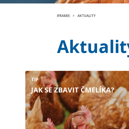
IFRAMIX
>
AKTUALITY
Aktualit
TIP
JAK SE ZBAVIT ČMELÍKA?