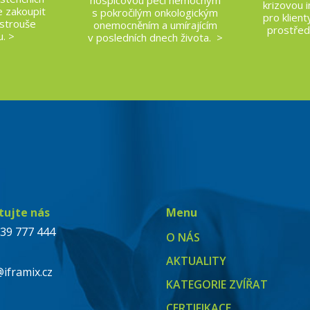
hospicovou péči nemocným
krizovou 
 zakoupit
s pokročilým onkologickým
pro klient
strouše
onemocněním a umírajícím
prostřed
. >
v posledních dnech života. >
tujte nás
Menu
739 777 444
O NÁS
AKTUALITY
@iframix.cz
KATEGORIE ZVÍŘAT
CERTIFIKACE