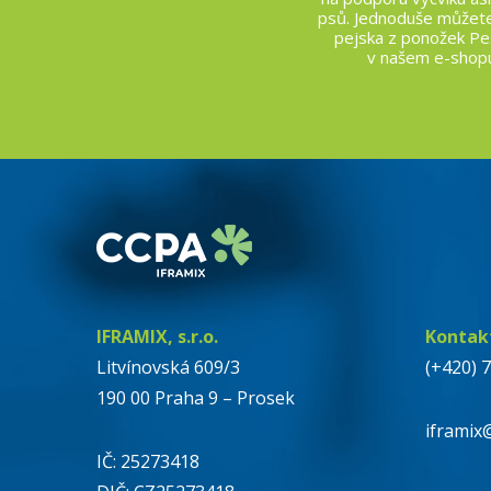
psů. Jednoduše můžete
pejska z ponožek Pe
v našem e-shopu
IFRAMIX, s.r.o.
Kontak
Litvínovská 609/3
(+420) 
190 00 Praha 9 – Prosek
iframix
IČ: 25273418