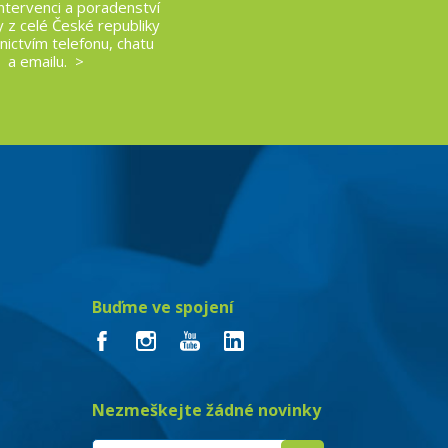
intervenci a poradenství
y z celé České republiky
nictvím telefonu, chatu
a emailu. >
Buďme ve spojení
Nezmeškejte žádné novinky