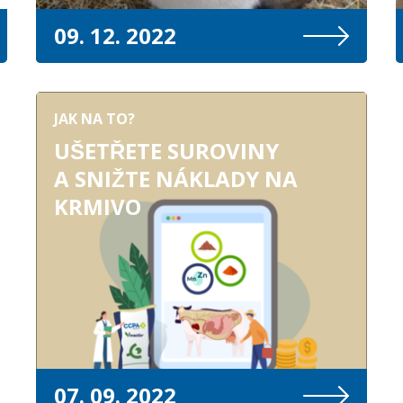
09. 12. 2022
JAK NA TO?
UŠETŘETE SUROVINY
A SNIŽTE NÁKLADY NA
KRMIVO
07. 09. 2022