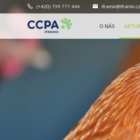
(+420) 739 777 444
iframix@iframix.c
O NÁS
AKTUA