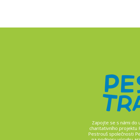
Zapojte se s námi do u
charitativního projektu
Pestrouš společnosti Pes
na podporu výcviku asi