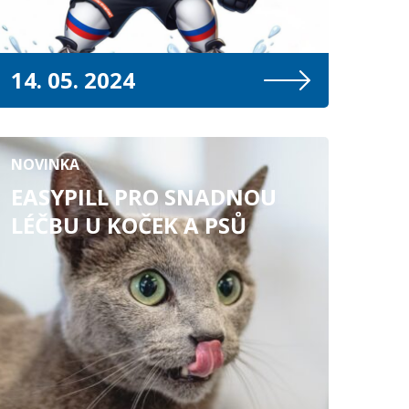
14. 05. 2024
NOVINKA
EASYPILL PRO SNADNOU
LÉČBU U KOČEK A PSŮ