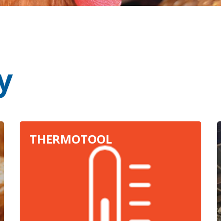
y
THERMOTOOL