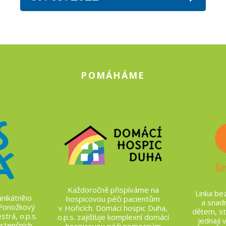
POMÁHÁME
Každoročně přispíváme na
Linka bez
nikátního
hospicovou péči pacientům
a snad
 Ponožkový
v Hořicích. Domácí hospic Duha,
dětem, st
trá, o.p.s.
o.p.s. zajišťuje komplexní domácí
jednají v
stenčních