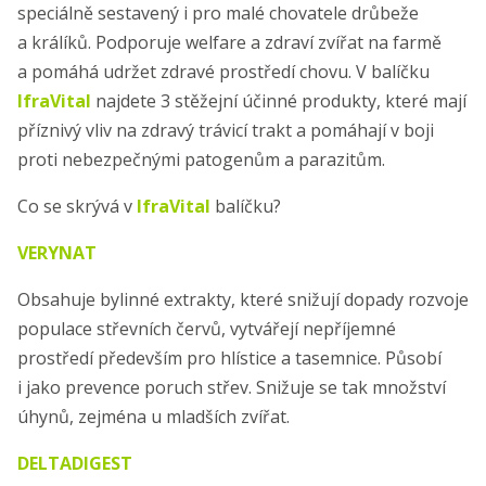
speciálně sestavený i pro malé chovatele drůbeže
a králíků. Podporuje welfare a zdraví zvířat na farmě
a pomáhá udržet zdravé prostředí chovu. V balíčku
IfraVital
najdete 3 stěžejní účinné produkty, které mají
příznivý vliv na zdravý trávicí trakt a pomáhají v boji
proti nebezpečnými patogenům a parazitům.
Co se skrývá v
IfraVital
balíčku?
VERYNAT
Obsahuje bylinné extrakty, které snižují dopady rozvoje
populace střevních červů, vytvářejí nepříjemné
prostředí především pro hlístice a tasemnice. Působí
i jako prevence poruch střev. Snižuje se tak množství
úhynů, zejména u mladších zvířat.
DELTADIGEST