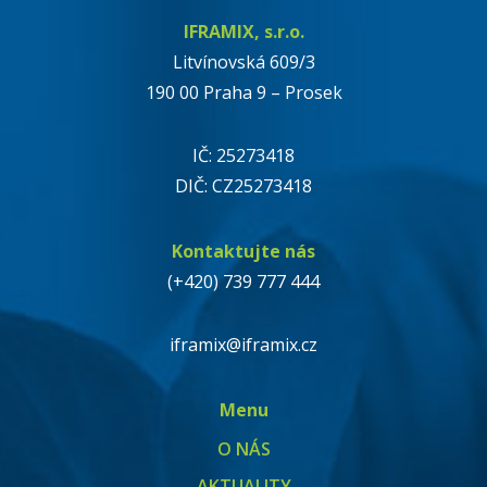
IFRAMIX, s.r.o.
Litvínovská 609/3
190 00 Praha 9 – Prosek
IČ: 25273418
DIČ: CZ25273418
Kontaktujte nás
(+420) 739 777 444
iframix@iframix.cz
Menu
O NÁS
AKTUALITY