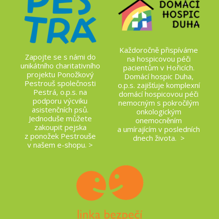
Každoročně přispíváme
Zapojte se s námi do
na hospicovou péči
unikátního charitativního
pacientům v Hořicích.
projektu Ponožkový
Domácí hospic Duha,
Pestrouš společnosti
o.p.s. zajišťuje komplexní
Pestrá, o.p.s. na
domácí hospicovou péči
podporu výcviku
nemocným s pokročilým
asistenčních psů.
onkologickým
Jednoduše můžete
onemocněním
zakoupit pejska
a umírajícím v posledních
z ponožek Pestrouše
dnech života. >
v našem e-shopu. >