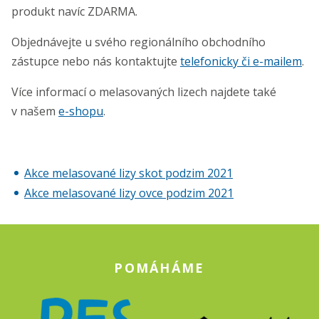
produkt navíc ZDARMA.
Objednávejte u svého regionálního obchodního
zástupce nebo nás kontaktujte
telefonicky či e-mailem
.
Více informací o melasovaných lizech najdete také
v našem
e-shopu
.
Akce melasované lizy skot podzim 2021
Akce melasované lizy ovce podzim 2021
POMÁHÁME