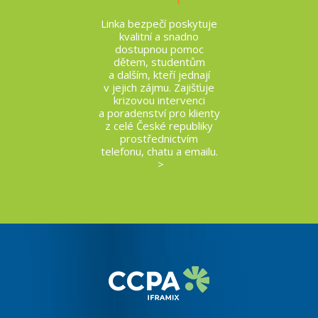
Linka bezpečí poskytuje
kvalitní a snadno
dostupnou pomoc
dětem, studentům
a dalším, kteří jednají
v jejich zájmu. Zajišťuje
krizovou intervenci
a poradenství pro klienty
z celé České republiky
prostřednictvím
telefonu, chatu a emailu.
>