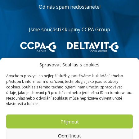
Od nás spam nedostanete!
Jsme součástí skupiny CCPA Group
Spravovat Souhlas s cookies
Abychom poskytli co nejlepší služby, používáme k ukládání a/nebo
přístupu k informacím o zařízení, technologie jako jsou soubory
cookies. Souhlas s těmito technologiemi nám umožní zpracovávat
údaje, jako je chování při procházení nebo jedinečná ID na tomto webu.
Nesouhlas nebo odvolání souhlasu může nepříznivě ovlivnit určité
vlastnosti a funkce.
MAPA WEBU
Přijmout
PODMÍNKY UŽITÍ
Odmítnout