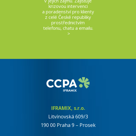
v jejich zájmu. Zajišťuje
krizovou intervenci
a poradenství pro klienty
z celé České republiky
prostřednictvím
telefonu, chatu a emailu.
>
IFRAMIX, s.r.o.
Litvínovská 609/3
190 00 Praha 9 – Prosek