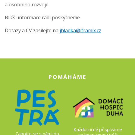
a osobního rozvoje
Bližší informace rádi poskytneme.
Dotazy a CV zasílejte na
jhladka@iframix.cz
POMÁHÁME
Každoročně přispíváme
Zapojte se s námi do
na hospicovou péči