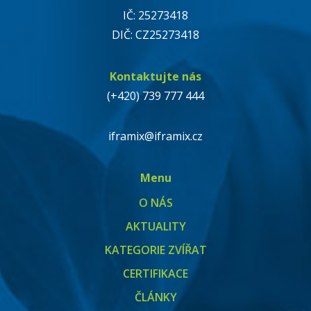
IČ: 25273418
DIČ: CZ25273418
Kontaktujte nás
(+420) 739 777 444
iframix@iframix.cz
Menu
O NÁS
AKTUALITY
KATEGORIE ZVÍŘAT
CERTIFIKACE
ČLÁNKY