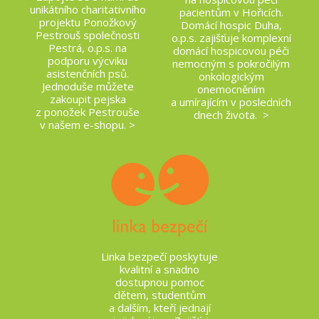
unikátního charitativního
pacientům v Hořicích.
projektu Ponožkový
Domácí hospic Duha,
Pestrouš společnosti
o.p.s. zajišťuje komplexní
Pestrá, o.p.s. na
domácí hospicovou péči
podporu výcviku
nemocným s pokročilým
asistenčních psů.
onkologickým
Jednoduše můžete
onemocněním
zakoupit pejska
a umírajícím v posledních
z ponožek Pestrouše
dnech života. >
v našem e-shopu. >
Linka bezpečí poskytuje
kvalitní a snadno
dostupnou pomoc
dětem, studentům
a dalším, kteří jednají