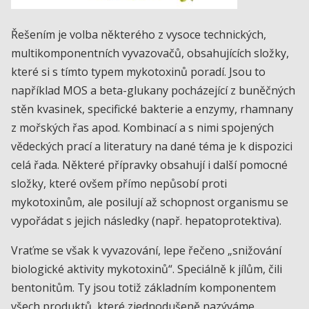
Řešením je volba některého z vysoce technických,
multikomponentních vyvazovačů, obsahujících složky,
které si s tímto typem mykotoxinů poradí. Jsou to
například MOS a beta-glukany pocházející z buněčných
stěn kvasinek, specifické bakterie a enzymy, rhamnany
z mořských řas apod. Kombinací a s nimi spojených
vědeckých prací a literatury na dané téma je k dispozici
celá řada. Některé přípravky obsahují i další pomocné
složky, které ovšem přímo nepůsobí proti
mykotoxinům, ale posilují až schopnost organismu se
vypořádat s jejich následky (např. hepatoprotektiva).
Vraťme se však k vyvazování, lepe řečeno „snižování
biologické aktivity mykotoxinů“. Speciálně k jílům, čili
bentonitům. Ty jsou totiž základním komponentem
všech produktů, které zjednodušeně nazýváme