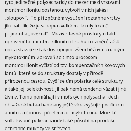
tyto jedinečné polysacharidy do mezer mezi vrstvami
montmorillonitu dostanou, vytvoří v nich jakési
„sloupoví“. To při zpětném vysušení roztáhne vrstvy
jílu natolik, že je schopen velké molekuly toxinů
pojmout a „uvěznit“. Mezivrstevné prostory u takto
upraveného montmorillonitu dosahují rozměrů až 4
nm, a stávají se tak dostupnými všem běžným známým
mykotoxinům. Zároveň se tímto procesem
montmorillonit vyčistí od tzv. kompenzačních kovových
iontů, které se do struktury dostaly v přírodě
přirozenou cestou. Zvýší se tím polarita celé struktury
a také její selektivnost. Jíl pak nemá tendenci vázat i jiné
živiny. Tomu pomáhají i v mořských polysacharidech
obsažené beta-rhamnany ještě více zvyšují specifickou
afinitu a účinnost při eliminaci mykotoxinů. Mořské
sulfatované polysacharidy také působí na produkci
ochranné mukózy ve střevech.