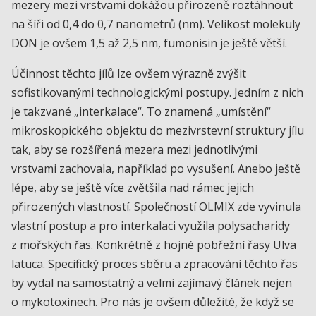
mezery mezi vrstvami dokážou přirozeně roztáhnout
na šíři od 0,4 do 0,7 nanometrů (nm). Velikost molekuly
DON je ovšem 1,5 až 2,5 nm, fumonisin je ještě větší.
Účinnost těchto jílů lze ovšem výrazně zvýšit
sofistikovanými technologickými postupy. Jedním z nich
je takzvané „interkalace“. To znamená „umístění“
mikroskopického objektu do mezivrstevní struktury jílu
tak, aby se rozšířená mezera mezi jednotlivými
vrstvami zachovala, například po vysušení. Anebo ještě
lépe, aby se ještě více zvětšila nad rámec jejich
přirozených vlastností. Společností OLMIX zde vyvinula
vlastní postup a pro interkalaci využila polysacharidy
z mořských řas. Konkrétně z hojné pobřežní řasy Ulva
latuca. Specifický proces sběru a zpracování těchto řas
by vydal na samostatný a velmi zajímavý článek nejen
o mykotoxinech. Pro nás je ovšem důležité, že když se