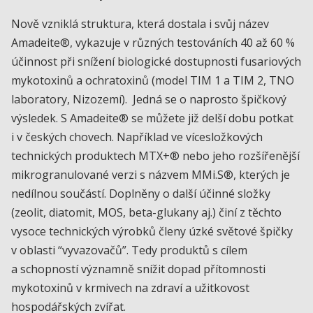
Nově vzniklá struktura, která dostala i svůj název
Amadeite®, vykazuje v různých testováních 40 až 60 %
účinnost při snížení biologické dostupnosti fusariových
mykotoxinů a ochratoxinů (model TIM 1 a TIM 2, TNO
laboratory, Nizozemí). Jedná se o naprosto špičkový
výsledek. S Amadeite® se můžete již delší dobu potkat
i v českých chovech. Například ve vícesložkových
technických produktech MTX+® nebo jeho rozšířenější
mikrogranulované verzi s názvem MMi.S®, kterých je
nedílnou součástí. Doplněny o další účinné složky
(zeolit, diatomit, MOS, beta-glukany aj.) činí z těchto
vysoce technických výrobků členy úzké světové špičky
v oblasti “vyvazovačů”. Tedy produktů s cílem
a schopností významně snížit dopad přítomnosti
mykotoxinů v krmivech na zdraví a užitkovost
hospodářských zvířat.