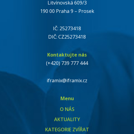
Litvínovská 609/3
190 00 Praha 9 – Prosek
IČ: 25273418
DIČ: CZ25273418
Kontaktujte nás
(+420) 739 777 444
iframix@iframix.cz
Menu
O NÁS
AKTUALITY
KATEGORIE ZVÍŘAT