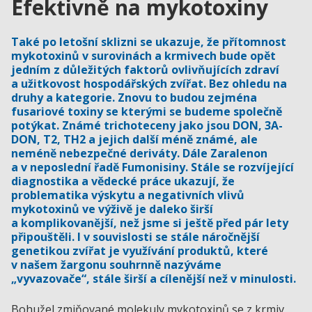
Efektivně na mykotoxiny
Také po letošní sklizni se ukazuje, že přítomnost
mykotoxinů v surovinách a krmivech bude opět
jedním z důležitých faktorů ovlivňujících zdraví
a užitkovost hospodářských zvířat. Bez ohledu na
druhy a kategorie. Znovu to budou zejména
fusariové toxiny se kterými se budeme společně
potýkat. Známé trichoteceny jako jsou DON, 3A-
DON, T2, TH2 a jejich další méně známé, ale
neméně nebezpečné deriváty. Dále Zaralenon
a v neposlední řadě Fumonisiny. Stále se rozvíjející
diagnostika a vědecké práce ukazují, že
problematika výskytu a negativních vlivů
mykotoxinů ve výživě je daleko širší
a komplikovanější, než jsme si ještě před pár lety
připouštěli. I v souvislosti se stále náročnější
genetikou zvířat je využívání produktů, které
v našem žargonu souhrnně nazýváme
„vyvazovače“, stále širší a cílenější než v minulosti.
Bohužel zmiňované molekuly mykotoxinů se z krmiv