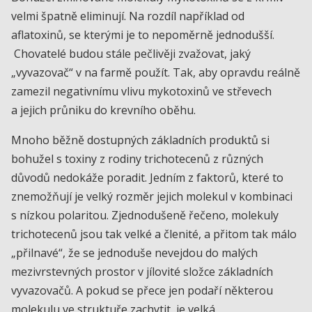
velmi špatně eliminují. Na rozdíl například od
aflatoxinů, se kterými je to nepoměrně jednodušší.
Chovatelé budou stále pečlivěji zvažovat, jaký
„vyvazovač“ v na farmě použít. Tak, aby opravdu reálně
zamezil negativnímu vlivu mykotoxinů ve střevech
a jejich průniku do krevního oběhu.
Mnoho běžně dostupných základních produktů si
bohužel s toxiny z rodiny trichotecenů z různých
důvodů nedokáže poradit. Jedním z faktorů, které to
znemožňují je velký rozměr jejich molekul v kombinaci
s nízkou polaritou. Zjednodušeně řečeno, molekuly
trichotecenů jsou tak velké a členité, a přitom tak málo
„přilnavé“, že se jednoduše nevejdou do malých
mezivrstevných prostor v jílovité složce základních
vyvazovačů. A pokud se přece jen podaří některou
molekulu ve struktuře zachytit, je velká