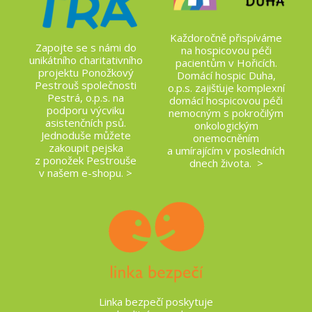
Každoročně přispíváme
Zapojte se s námi do
na hospicovou péči
unikátního charitativního
pacientům v Hořicích.
projektu Ponožkový
Domácí hospic Duha,
Pestrouš společnosti
o.p.s. zajišťuje komplexní
Pestrá, o.p.s. na
domácí hospicovou péči
podporu výcviku
nemocným s pokročilým
asistenčních psů.
onkologickým
Jednoduše můžete
onemocněním
zakoupit pejska
a umírajícím v posledních
z ponožek Pestrouše
dnech života. >
v našem e-shopu. >
Linka bezpečí poskytuje