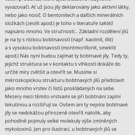
vyvazovači. Ať už jsou jíly deklarovány jako aktivní látky,
nebo jako nosič. O bentonitech a dalších minerálních
složkách (zeolit apod.) je toho v literatuře taktéž
napsáno mnoho. Ve stručnosti… Základní rozdělení jílů
je na ty s nízkou bobtnavostí (např. kaolinit, illit)
a s vysokou bobtnavostí (montmorillonit, smektit
apod.) Nás nyní budou zajímat ty bobtnavé jíly. Tedy ty,
jejichž struktura se v kontaktu s vlhkostí dokáže do
určité míry zvětšit a otevřít se. Musíme si
mikroskopickou strukturu bobtnavých jílů představit
jako mnoho vrstev či listů poskládaných na sebe.
Mezery mezi těmito vrstvami se při bobtnání zaplní
tekutinou a rozšiřují se. Ovšem ani ty nejvíce bobtnavé
jíly se nedokážou přirozeně otevřít natolik, aby
pohodlně pojmuly velké molekuly výše zmíněných
mykotoxinů. Jen pro ilustraci, u bobtnavých jílů se