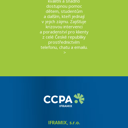
kvalitní a snadno
dostupnou pomoc
dětem, studentům
a dalším, kteří jednají
v jejich zájmu. Zajišťuje
krizovou intervenci
a poradenství pro klienty
z celé České republiky
prostřednictvím
telefonu, chatu a emailu.
>
IFRAMIX, s.r.o.