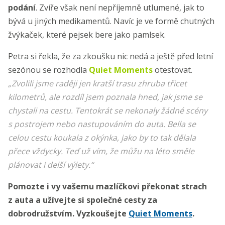
podání
. Zvíře však není nepříjemně utlumené, jak to
bývá u jiných medikamentů. Navíc je ve formě chutných
žvýkaček, které pejsek bere jako pamlsek.
Petra si řekla, že za zkoušku nic nedá a ještě před letní
sezónou se rozhodla
Quiet Moments
otestovat.
„Zvolili jsme raději jen kratší trasu zhruba třicet
kilometrů, ale rozdíl jsem poznala hned, jak jsme se
chystali na cestu. Tentokrát se nekonaly žádné scény
s postrojem nebo nastupováním do auta. Bella se
celou cestu koukala z okýnka, jako by to tak dělala
přece vždycky. Teď už vím, že můžu na léto směle
plánovat i delší výlety.“
Pomozte i vy vašemu mazlíčkovi překonat strach
z auta a užívejte si společné cesty za
dobrodružstvím. Vyzkoušejte
Quiet Moments
.