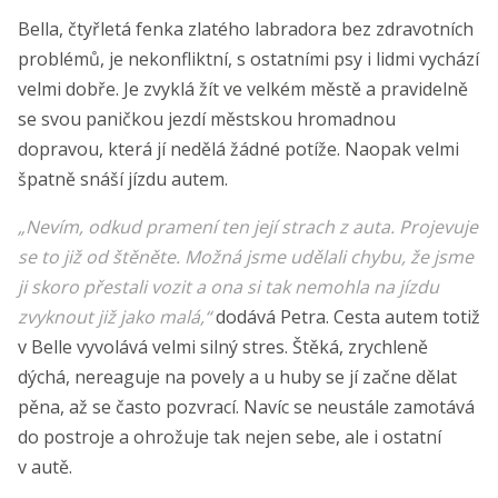
Bella, čtyřletá fenka zlatého labradora bez zdravotních
problémů, je nekonfliktní, s ostatními psy i lidmi vychází
velmi dobře. Je zvyklá žít ve velkém městě a pravidelně
se svou paničkou jezdí městskou hromadnou
dopravou, která jí nedělá žádné potíže. Naopak velmi
špatně snáší jízdu autem.
„Nevím, odkud pramení ten její strach z auta. Projevuje
se to již od štěněte. Možná jsme udělali chybu, že jsme
ji skoro přestali vozit a ona si tak nemohla na jízdu
zvyknout již jako malá,“
dodává Petra. Cesta autem totiž
v Belle vyvolává velmi silný stres. Štěká, zrychleně
dýchá, nereaguje na povely a u huby se jí začne dělat
pěna, až se často pozvrací. Navíc se neustále zamotává
do postroje a ohrožuje tak nejen sebe, ale i ostatní
v autě.