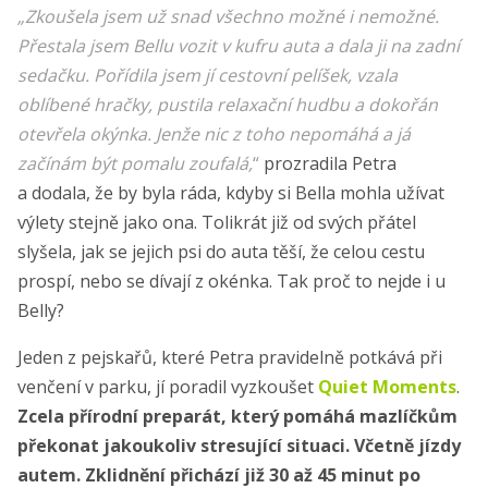
„Zkoušela jsem už snad všechno možné i nemožné.
Přestala jsem Bellu vozit v kufru auta a dala ji na zadní
sedačku. Pořídila jsem jí cestovní pelíšek, vzala
oblíbené hračky, pustila relaxační hudbu a dokořán
otevřela okýnka. Jenže nic z toho nepomáhá a já
začínám být pomalu zoufalá,
“
prozradila Petra
a dodala, že by byla ráda, kdyby si Bella mohla užívat
výlety stejně jako ona. Tolikrát již od svých přátel
slyšela, jak se jejich psi do auta těší, že celou cestu
prospí, nebo se dívají z okénka. Tak proč to nejde i u
Belly?
Jeden z pejskařů, které Petra pravidelně potkává při
venčení v parku, jí poradil vyzkoušet
Quiet Moments
.
Zcela přírodní preparát, který pomáhá mazlíčkům
překonat jakoukoliv stresující situaci. Včetně jízdy
autem. Zklidnění přichází již 30 až 45 minut po