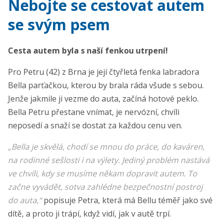
Nebojte se cestovat autem
se svým psem
Cesta autem byla s naší fenkou utrpení!
Pro Petru (42) z Brna je její čtyřletá fenka labradora
Bella parťačkou, kterou by brala ráda všude s sebou.
Jenže jakmile ji vezme do auta, začíná hotové peklo.
Bella Petru přestane vnímat, je nervózní, chvíli
neposedí a snaží se dostat za každou cenu ven.
„Bella je skvělá, chodí se mnou do práce, do kaváren,
na rodinné sešlosti i na výlety. Jediný problém nastává
ve chvíli, kdy se musíme někam dopravit autem. To
začne vyvádět, sotva zahlédne bezpečnostní postroj
do auta,“
popisuje Petra, která má Bellu téměř jako své
dítě, a proto ji trápí, když vidí, jak v autě trpí.