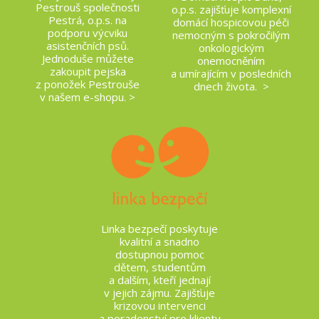
Pestrouš společnosti
o.p.s. zajišťuje komplexní
Pestrá, o.p.s. na
domácí hospicovou péči
podporu výcviku
nemocným s pokročilým
asistenčních psů.
onkologickým
Jednoduše můžete
onemocněním
zakoupit pejska
a umírajícím v posledních
z ponožek Pestrouše
dnech života. >
v našem e-shopu. >
Linka bezpečí poskytuje
kvalitní a snadno
dostupnou pomoc
dětem, studentům
a dalším, kteří jednají
v jejich zájmu. Zajišťuje
krizovou intervenci
a poradenství pro klienty