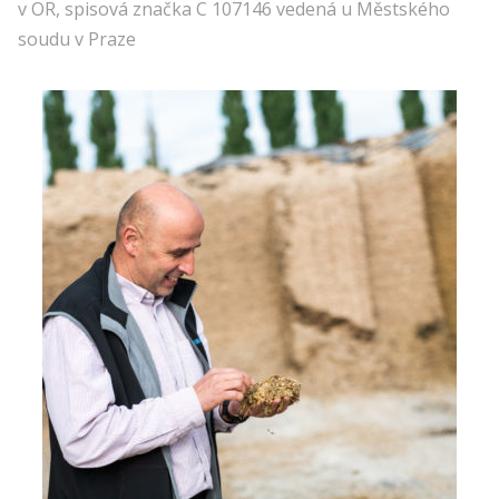
v OR, spisová značka C 107146 vedená u Městského
soudu v Praze