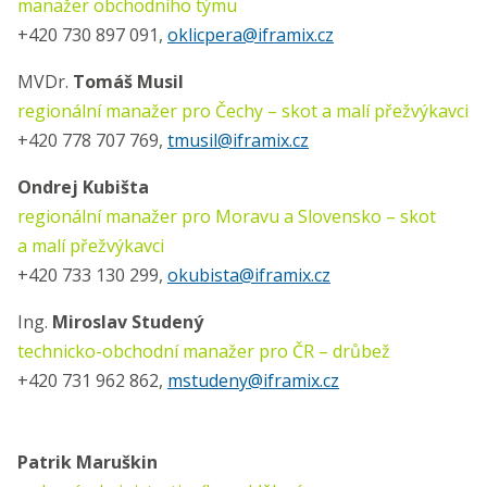
manažer obchodního týmu
+420 730 897 091,
oklicpera@iframix.cz
MVDr.
Tomáš Musil
regionální manažer pro Čechy – skot a malí přežvýkavci
+420 778 707 769,
tmusil@iframix.cz
Ondrej Kubišta
regionální manažer pro Moravu a Slovensko – skot
a malí přežvýkavci
+420 733 130 299,
okubista@iframix.cz
Ing.
Miroslav Studený
technicko-obchodní manažer pro ČR – drůbež
+420 731 962 862,
mstudeny@iframix.cz
Patrik Maruškin