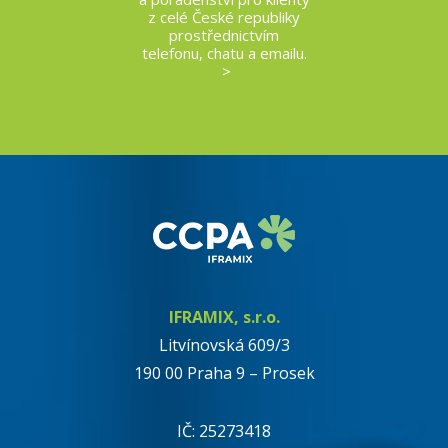
z celé České republiky
prostřednictvím
telefonu, chatu a emailu.
>
IFRAMIX, s.r.o.
Litvínovská 609/3
190 00 Praha 9 – Prosek
IČ: 25273418