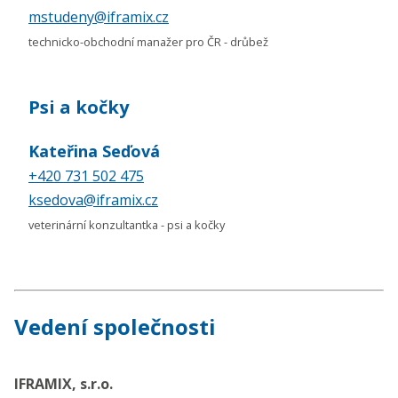
mstudeny@iframix.cz
technicko-obchodní manažer pro ČR - drůbež
Psi a kočky
Kateřina Seďová
+420 731 502 475
ksedova@iframix.cz
veterinární konzultantka - psi a kočky
Vedení společnosti
IFRAMIX, s.r.o.