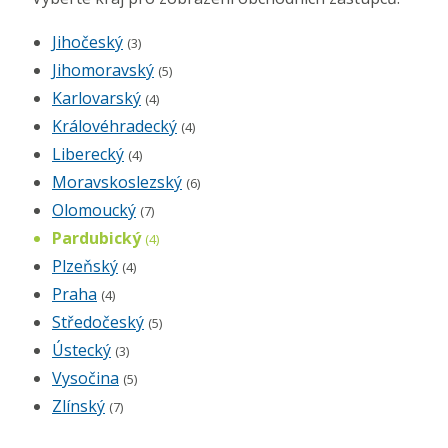
Jihočeský
(3)
Jihomoravský
(5)
Karlovarský
(4)
Královéhradecký
(4)
Liberecký
(4)
Moravskoslezský
(6)
Olomoucký
(7)
Pardubický
(4)
Plzeňský
(4)
Praha
(4)
Středočeský
(5)
Ústecký
(3)
Vysočina
(5)
Zlínský
(7)