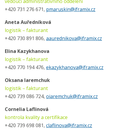
vedoucí administrativního oddělení
+420 731 276 671,
pmaruskin@iframix.cz
Aneta Auředníková
logistik – fakturant
+420 730 891 806,
aaurednikova@iframix.cz
Elina Kazykhanova
logistik – fakturant
+420 770 194 476,
ekazykhanova@iframix.cz
Oksana Iaremchuk
logistik – fakturant
+420 739 086 724,
oiaremchuk@iframix.cz
Cornelia Laflinová
kontrola kvality a certifikace
+420 739 698 081,
claflinova@iframix.cz