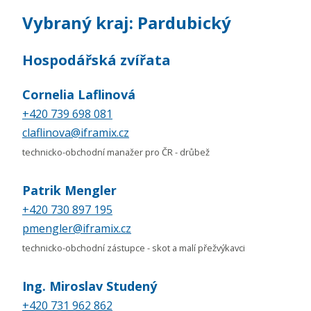
Vybraný kraj: Pardubický
Hospodářská zvířata
Cornelia Laflinová
+420 739 698 081
claflinova@iframix.cz
technicko-obchodní manažer pro ČR - drůbež
Patrik Mengler
+420 730 897 195
pmengler@iframix.cz
technicko-obchodní zástupce - skot a malí přežvýkavci
Ing. Miroslav Studený
+420 731 962 862