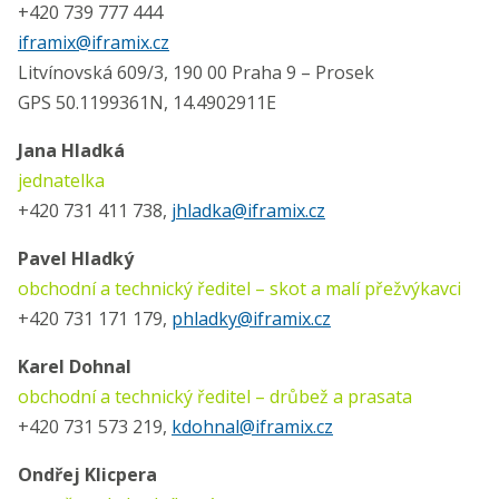
+420 739 777 444
iframix@iframix.cz
Litvínovská 609/3, 190 00 Praha 9 – Prosek
GPS 50.1199361N, 14.4902911E
Jana Hladká
jednatelka
+420 731 411 738,
jhladka@iframix.cz
Pavel Hladký
obchodní a technický ředitel – skot a malí přežvýkavci
+420 731 171 179,
phladky@iframix.cz
Karel Dohnal
obchodní a technický ředitel – drůbež a prasata
+420 731 573 219,
kdohnal@iframix.cz
Ondřej Klicpera